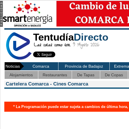
Tentudía
Directo
Las cosas como son.
9 Agosto 2026
Noticias
Comarca
Provincia de Badajoz
Extrem
Alojamientos
Restaurantes
De Tapas
De Copas
Cartelera Comarca - Cines Comarca
* La Programación puede estar sujeta a cambios de última hora,