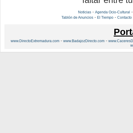
faltar entre t
-
Noticias
Agenda Ocio-Cultural
-
-
Tablón de Anuncios
El Tiempo
Contacto
Port
-
-
www.DirectoExtremadura.com
www.BadajozDirecto.com
www.CaceresDi
w