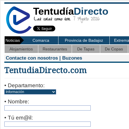
Tentudía
Directo
Las cosas como son.
7 Agosto 2026
Noticias
Comarca
Provincia de Badajoz
Extrem
Alojamientos
Restaurantes
De Tapas
De Copas
Contacte con nosotros | Buzones
TentudiaDirecto.com
• Departamento:
• Nombre:
• Tú em@il: