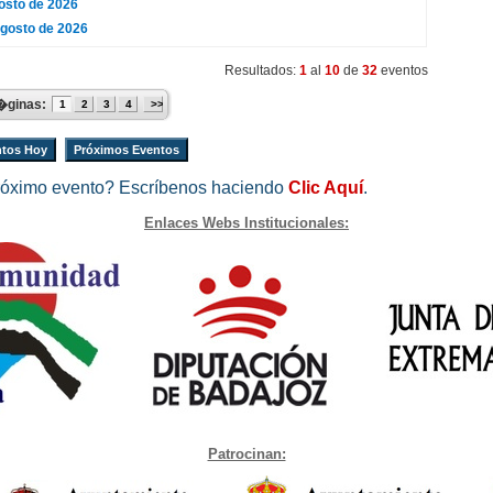
osto de 2026
Agosto de 2026
Resultados:
1
al
10
de
32
eventos
�ginas:
1
2
3
4
>>
tos Hoy
Próximos Eventos
róximo evento? Escríbenos haciendo
Clic Aquí
.
Enlaces Webs Institucionales:
Patrocinan: