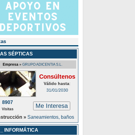
tas
AS SÉPTICAS
Empresa
»
GRUPO ADICENTIA S.L.
Consúltenos
Válido hasta
:
31/01/2030
8907
Me Interesa
Visitas
strucción »
Saneamientos, baños
_ INFORMÁTICA