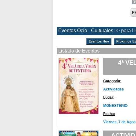
P
Eventos Ocio - Culturales
>> para 
Eventos Hoy
Próximos E
Listado de Eventos
4ª VE
Categoría:
Actividades
Lugar:
MONESTERIO
Fecha:
Viernes, 7 de Agos
ACTIVI