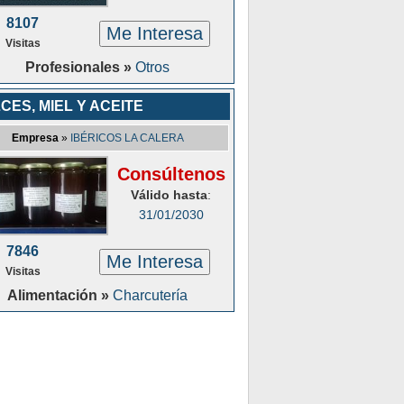
8107
Me Interesa
Visitas
Profesionales »
Otros
CES, MIEL Y ACEITE
Empresa
»
IBÉRICOS LA CALERA
Consúltenos
Válido hasta
:
31/01/2030
7846
Me Interesa
Visitas
Alimentación »
Charcutería