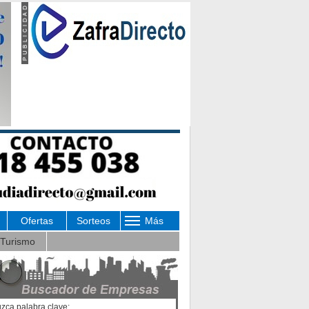
Ofertas
Sorteos
Más
Turismo
uzca palabra clave: