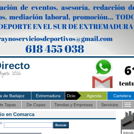
irecto
osto 2026
ia de Badajoz
Extremadura
Ocio
Agenda
Cartelera
e Tapas
De Copas
Tiendas y Empresas
Servicios
cio en Comarca
Introd