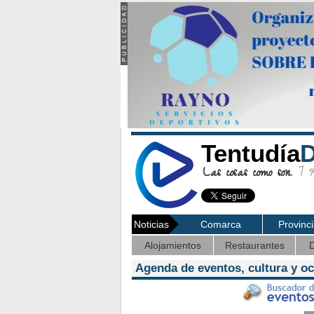
Tentudía
D
Las cosas como son.
7 Ag
Noticias
Comarca
Provinc
Alojamientos
Restaurantes
D
Agenda de eventos, cultura y o