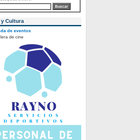
Buscar
 y Cultura
da de eventos
lera de cine