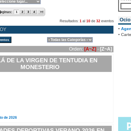
�ginas:
1
2
3
4
>>
Ocio
Resultados:
1
al
10
de
32
eventos
•
Agen
HOY
•
Carte
ventos
Orden:
[A~Z]
-
[Z~A]
LÁ DE LA VIRGEN DE TENTUDIA EN
MONESTERIO
to de 2026
DADES DEPORTIVAS VERANO 2026 EN