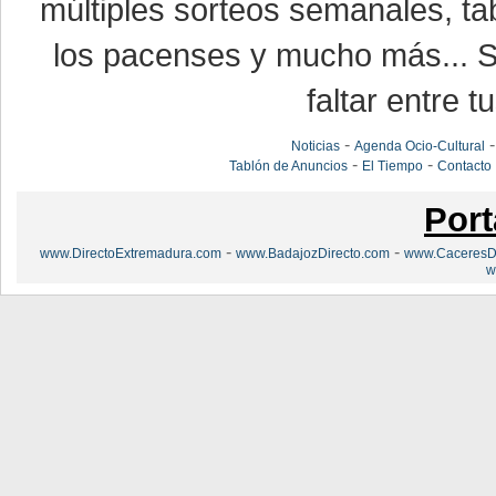
múltiples sorteos semanales, ta
los pacenses y mucho más... Si
faltar entre t
-
Noticias
Agenda Ocio-Cultural
-
-
Tablón de Anuncios
El Tiempo
Contacto
Port
-
-
www.DirectoExtremadura.com
www.BadajozDirecto.com
www.CaceresDi
w