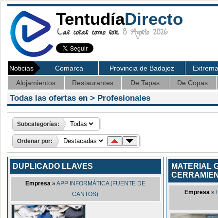
Tentudía
Directo
Las cosas como son.
8 Agosto 2026
Noticias
Comarca
Provincia de Badajoz
Extrem
Alojamientos
Restaurantes
De Tapas
De Copas
Todas las ofertas en >
Profesionales
Subcategorías:
Ordenar por:
DUPLICADO LLAVES
MATERIAL 
CERRAMIEN
Empresa
»
APP INFORMÁTICA (FUENTE DE
Empresa
»
CANTOS)