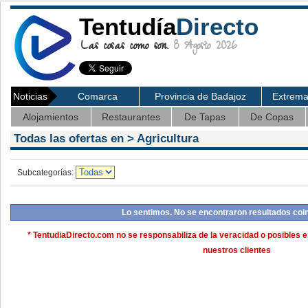
Tentudía
Directo
Las cosas como son.
8 Agosto 2026
Noticias
Comarca
Provincia de Badajoz
Extrem
Alojamientos
Restaurantes
De Tapas
De Copas
Todas las ofertas en >
Agricultura
Subcategorías:
Lo sentimos. No se encontraron resultados coi
* TentudiaDirecto.com no se responsabiliza de la veracidad o posibles e
nuestros clientes