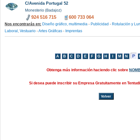
C/Avenida Portugal 52
Monesterio (Badajoz)
924 516 715
600 733 064
Nos encontrarás en:
Diseño gráfico, multimedia
-
Publicidad
-
Rotulación y Lu
Laboral, Vestuario
-
Artes Gráficas
-
Imprentas
Obtenga más información haciendo clic sobre
NOMB
Si desea puede inscribir su Empresa Gratuitamente en Tentud
Volver