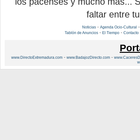
los pacenses y mucho más... Si
faltar entre t
-
Noticias
Agenda Ocio-Cultural
-
-
Tablón de Anuncios
El Tiempo
Contacto
Port
-
-
www.DirectoExtremadura.com
www.BadajozDirecto.com
www.CaceresDi
w