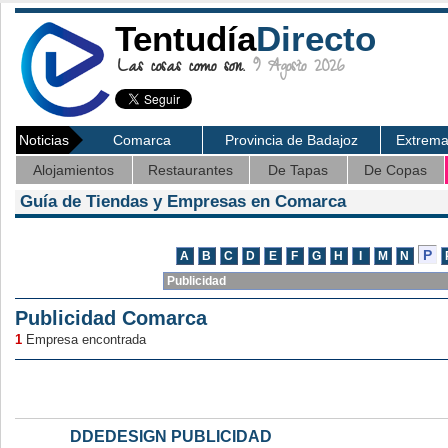
Tentudía
Directo
Las cosas como son.
9 Agosto 2026
Noticias
Comarca
Provincia de Badajoz
Extrem
Alojamientos
Restaurantes
De Tapas
De Copas
Guía de Tiendas y Empresas en Comarca
Publicidad Comarca
1
Empresa encontrada
DDEDESIGN PUBLICIDAD