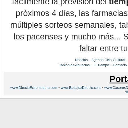
fácilmente la previsión del
tiem
próximos 4 días, las farmacias
múltiples sorteos semanales, ta
los pacenses y mucho más... Si
faltar entre t
-
Noticias
Agenda Ocio-Cultural
-
-
Tablón de Anuncios
El Tiempo
Contacto
Port
-
-
www.DirectoExtremadura.com
www.BadajozDirecto.com
www.CaceresDi
w