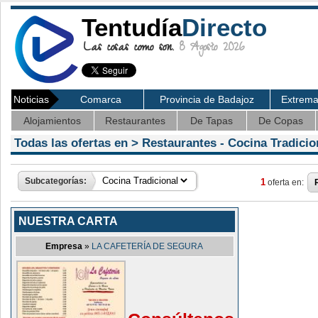
Tentudía
Directo
Las cosas como son.
8 Agosto 2026
Noticias
Comarca
Provincia de Badajoz
Extrem
Alojamientos
Restaurantes
De Tapas
De Copas
Todas las ofertas en >
Restaurantes
- Cocina Tradicio
Subcategorías:
1
oferta en:
NUESTRA CARTA
Empresa
»
LA CAFETERÍA DE SEGURA