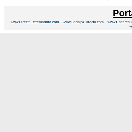
Port
-
-
www.DirectoExtremadura.com
www.BadajozDirecto.com
www.CaceresDi
w