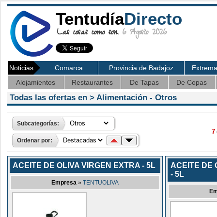
Tentudía
Directo
Las cosas como son.
6 Agosto 2026
Noticias
Comarca
Provincia de Badajoz
Extrem
Alojamientos
Restaurantes
De Tapas
De Copas
Todas las ofertas en >
Alimentación
- Otros
Subcategorías:
7
Ordenar por:
ACEITE DE OLIVA VIRGEN EXTRA - 5L
ACEITE DE 
- 5L
Empresa
»
TENTUOLIVA
Em