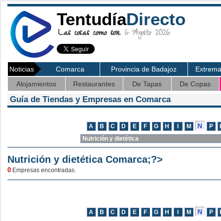
Tentudía
Directo
Las cosas como son.
6 Agosto 2026
Noticias
Comarca
Provincia de Badajoz
Extrem
Alojamientos
Restaurantes
De Tapas
De Copas
Guía de Tiendas y Empresas en Comarca
Nutrición y dietética Comarca;?>
0
Empresas encontradas.