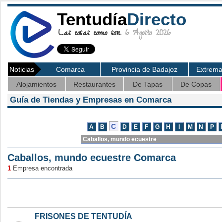
Tentudía
Directo
Las cosas como son.
6 Agosto 2026
Noticias
Comarca
Provincia de Badajoz
Extrem
Alojamientos
Restaurantes
De Tapas
De Copas
Guía de Tiendas y Empresas en Comarca
Caballos, mundo ecuestre Comarca
1
Empresa encontrada
FRISONES DE TENTUDÍA