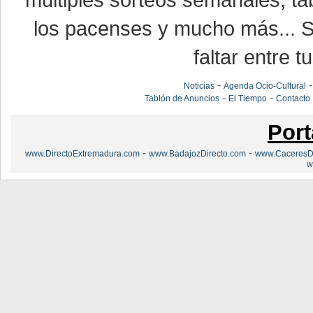
múltiples sorteos semanales, ta
los pacenses y mucho más... Si
faltar entre t
-
Noticias
Agenda Ocio-Cultural
-
-
Tablón de Anuncios
El Tiempo
Contacto
Port
-
-
www.DirectoExtremadura.com
www.BadajozDirecto.com
www.CaceresDi
w