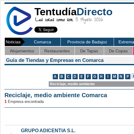
Tentudía
Directo
Las cosas como son.
8 Agosto 2026
Noticias
Comarca
Provincia de Badajoz
Extrem
Alojamientos
Restaurantes
De Tapas
De Copas
Guía de Tiendas y Empresas en Comarca
Reciclaje, medio ambiente Comarca
1
Empresa encontrada
GRUPO ADICENTIA S.L.