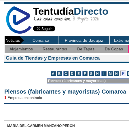
Tentudía
Directo
Las cosas como son.
8 Agosto 2026
Noticias
Comarca
Provincia de Badajoz
Extrem
Alojamientos
Restaurantes
De Tapas
De Copas
Guía de Tiendas y Empresas en Comarca
Piensos (fabricantes y mayoristas) Comarca
1
Empresa encontrada
MARIA DEL CARMEN MANZANO PERON