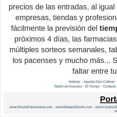
precios de las entradas, al igu
empresas, tiendas y profesio
fácilmente la previsión del
tiem
próximos 4 días, las farmacias
múltiples sorteos semanales, ta
los pacenses y mucho más... Si
faltar entre t
-
Noticias
Agenda Ocio-Cultural
-
-
Tablón de Anuncios
El Tiempo
Contacto
Port
-
-
www.DirectoExtremadura.com
www.BadajozDirecto.com
www.CaceresDi
w