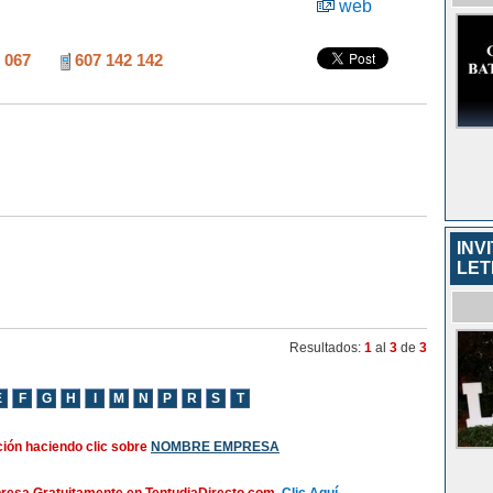
web
 067
607 142 142
INV
LET
Resultados:
1
al
3
de
3
ión haciendo clic sobre
NOMBRE EMPRESA