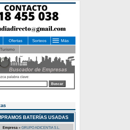
Ofertas
Sorteos
Más
Turismo
uzca palabra clave:
Buscar
tas
PRAMOS BATERÍAS USADAS
Empresa
»
GRUPO ADICENTIA S.L.