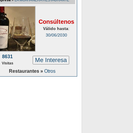
presa
»
LA MONTANERA RESTAURANTE
Consúltenos
Válido hasta
:
30/06/2030
8631
Me Interesa
Visitas
Restaurantes »
Otros