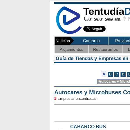
Tentudía
D
Las cosas como son.
9 Ag
Noticias
Comarca
Provinc
Alojamientos
Restaurantes
D
Guía de Tiendas y Empresas en
Autocares y Microbuses C
3
Empresas encontradas
CABARCO BUS