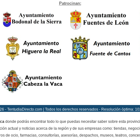
Patrocinan:
26 - TentudiaDirecto.com | Todos los derechos reservados - Resolución óptima: 10
ca
donde podrás encontrar todo lo que puedas necesitar saber sobre esta provinc
ción actual y noticias acerca de la región y de sus empresas como: tiendas, negoci
ros de ocio, farmacias, consultorías, asesorías, despachos, museos, teatros, conces