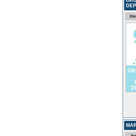
ORG
DEP
Em
MAR