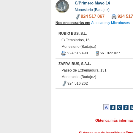
C/Primero Mayo 14
Monesterio (Badajoz)
924 517 067
924 517
Nos encontrarás en:
Autocares y Microbuses
RUBIO BUS, S.L.
C/ Templarios, 16
Monesterio (Badajoz)
924 516 490
661 922 027
ZAFRA BUS, S.A.L.
Paseo de Extremadura, 131
Monesterio (Badajoz)
924 516 262
Obtenga más informac