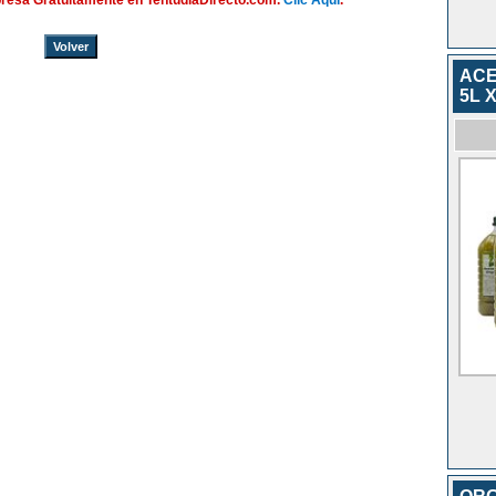
presa Gratuitamente en TentudiaDirecto.com.
Clic Aquí
.
Volver
ACE
5L X