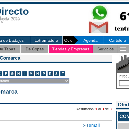
irecto
osto 2026
ia de Badajoz
Extremadura
Ocio
Agenda
Cartelera
e Tapas
De Copas
Tiendas y Empresas
Servicios
 Comarca
Introd
omarca
Ofer
Resultados:
1
al
3
de
3
COM
email