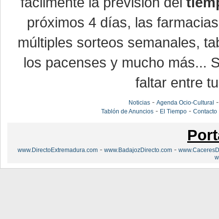
fácilmente la previsión del
tiem
próximos 4 días, las farmacias
múltiples sorteos semanales, ta
los pacenses y mucho más... Si
faltar entre t
-
Noticias
Agenda Ocio-Cultural
-
-
Tablón de Anuncios
El Tiempo
Contacto
Port
-
-
www.DirectoExtremadura.com
www.BadajozDirecto.com
www.CaceresDi
w