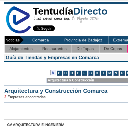
Tentudía
Directo
Las cosas como son.
8 Agosto 2026
Noticias
Comarca
Provincia de Badajoz
Extrem
Alojamientos
Restaurantes
De Tapas
De Copas
Guía de Tiendas y Empresas en Comarca
Arquitectura y Construcción Comarca
2
Empresas encontradas
GV ARQUITECTURA E INGENIERÍA