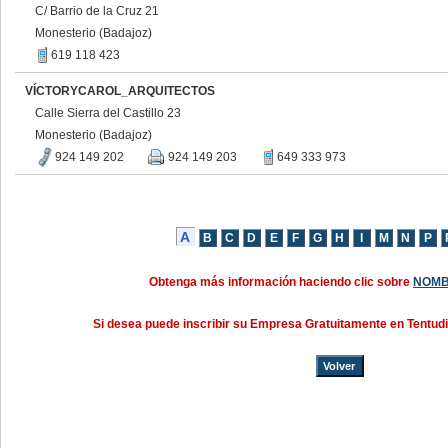
C/ Barrio de la Cruz 21
Monesterio (Badajoz)
619 118 423
VÍCTORYCAROL_ARQUITECTOS
Calle Sierra del Castillo 23
Monesterio (Badajoz)
924 149 202
924 149 203
649 333 973
Obtenga más información haciendo clic sobre
NOMB
Si desea puede inscribir su Empresa Gratuitamente en Tentud
Volver