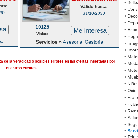
•
Belle
sta
:
Válido hasta
:
•
Cons
030
31/10/2030
•
Decor
•
Depo
10125
esa
•
Me Interesa
Ense
Visitas
•
Hoga
ía
Servicios »
Asesoría, Gestoría
•
Imag
•
Infor
•
Mater
a de la veracidad o posibles errores en las ofertas insertadas por
•
Mod
nuestros clientes
•
Moto
•
Mueb
•
Niño
•
Ocio 
•
Profe
•
Publi
•
Rest
•
Salud
•
Segu
•
Serv
•
Tele