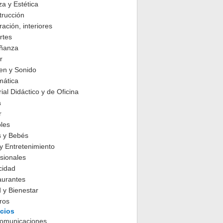
za y Estética
trucción
ación, interiores
rtes
ñanza
r
en y Sonido
mática
ial Didáctico y de Oficina
a
r
les
s y Bebés
y Entretenimiento
sionales
cidad
aurantes
 y Bienestar
ros
icios
comunicaciones