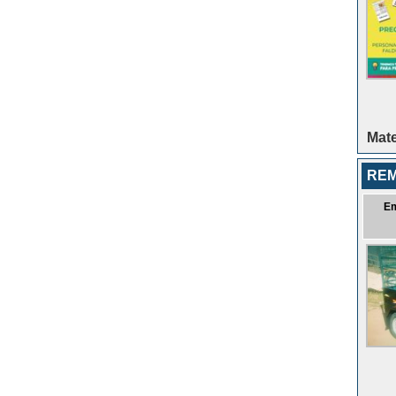
Mate
REM
E