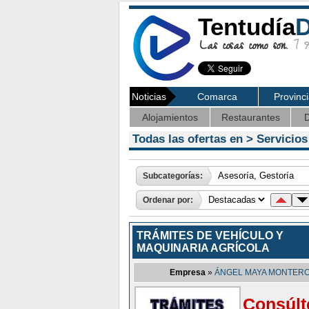
Tentudía
D
Las cosas como son.
7 Ag
Noticias
Comarca
Provinc
Alojamientos
Restaurantes
D
Todas las ofertas en >
Servicios
Subcategorías:
Ordenar por:
TRÁMITES DE VEHÍCULO Y
MAQUINARIA AGRÍCOLA
Empresa
»
ÁNGEL MAYA MONTER
Consúlt