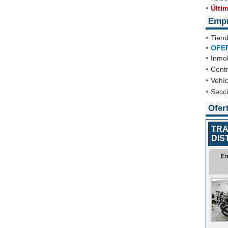
•
Últi
Emp
•
Tien
•
OFE
•
Inmob
•
Cent
•
Vehíc
•
Secc
Ofer
TRA
DIS
E