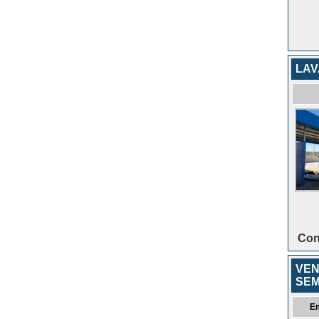
LA
Con
VEN
SEM
E