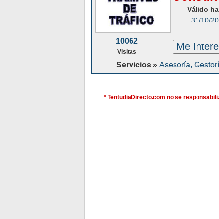
Válido ha
31/10/2
10062
Me Inter
Visitas
Servicios »
Asesoría, Gestor
* TentudiaDirecto.com no se responsabiliz