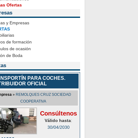
mas Ofertas
resas
das y Empresas
RTAS
iliarias
ros de formación
ulos de ocasión
ión de Boda
tas
NSPORTÍN PARA COCHES.
TRIBUIDOR OFICIAL
mpresa
»
REMOLQUES CRUZ SOCIEDAD
COOPERATIVA
Consúltenos
Válido hasta
:
30/04/2030