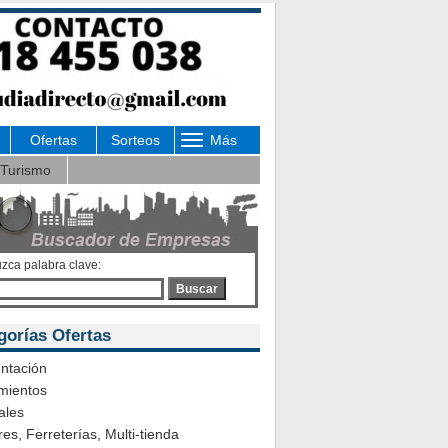
Ofertas
Sorteos
Más
Turismo
uzca palabra clave:
Buscar
gorías Ofertas
ntación
mientos
ales
es, Ferreterías, Multi-tienda