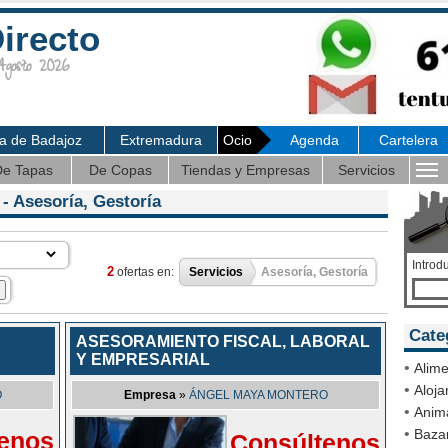
irecto
osto 2026
ia de Badajoz
Extremadura
Ocio
Agenda
Cartelera
e Tapas
De Copas
Tiendas y Empresas
Servicios
- Asesoría, Gestoría
Introd
2
ofertas en:
Servicios
Asesoría, Gestoría
Cate
ASESORAMIENTO FISCAL, LABORAL
Y EMPRESARIAL
•
Alime
•
Aloja
O
Empresa
»
ÁNGEL MAYA MONTERO
•
Anim
•
Bazar
enos
Consúltenos