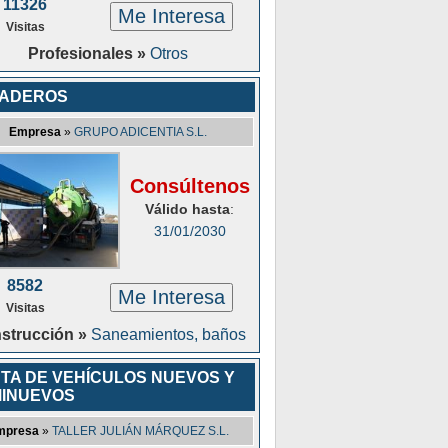
11326
Me Interesa
Visitas
Profesionales »
Otros
VADEROS
Empresa
»
GRUPO ADICENTIA S.L.
Consúltenos
Válido hasta
:
31/01/2030
8582
Me Interesa
Visitas
strucción »
Saneamientos, baños
TA DE VEHÍCULOS NUEVOS Y
INUEVOS
mpresa
»
TALLER JULIÁN MÁRQUEZ S.L.