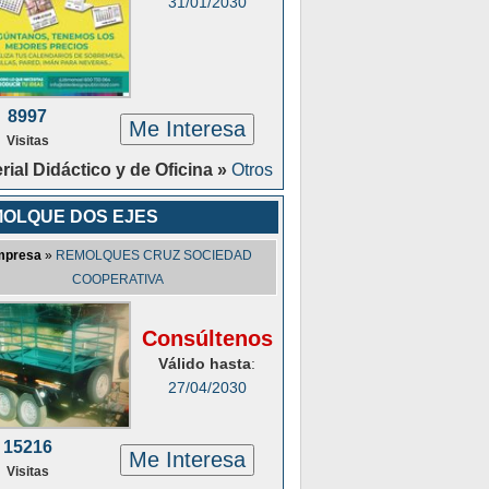
31/01/2030
8997
Me Interesa
Visitas
rial Didáctico y de Oficina »
Otros
OLQUE DOS EJES
mpresa
»
REMOLQUES CRUZ SOCIEDAD
COOPERATIVA
Consúltenos
Válido hasta
:
27/04/2030
15216
Me Interesa
Visitas