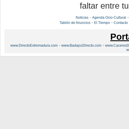
faltar entre t
-
Noticias
Agenda Ocio-Cultural
-
-
Tablón de Anuncios
El Tiempo
Contacto
Port
-
-
www.DirectoExtremadura.com
www.BadajozDirecto.com
www.CaceresDi
w