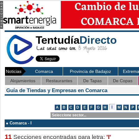
Tentudía
Directo
Las cosas como son.
8 Agosto 2026
Noticias
Comarca
Provincia de Badajoz
Extrem
Alojamientos
Restaurantes
De Tapas
De Copas
Guía de Tiendas y Empresas en Comarca
● Comarca - I
11
Secciones encontradas para letra:
'I'