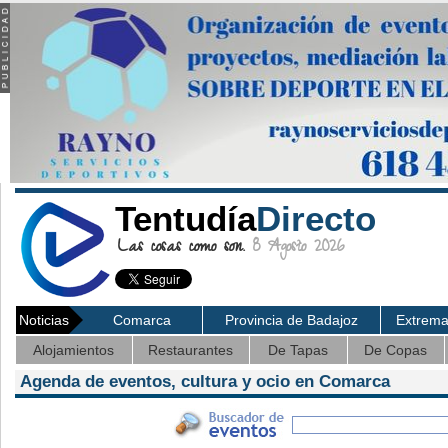
Tentudía
Directo
Las cosas como son.
8 Agosto 2026
Noticias
Comarca
Provincia de Badajoz
Extrem
Alojamientos
Restaurantes
De Tapas
De Copas
Agenda de eventos, cultura y ocio en Comarca