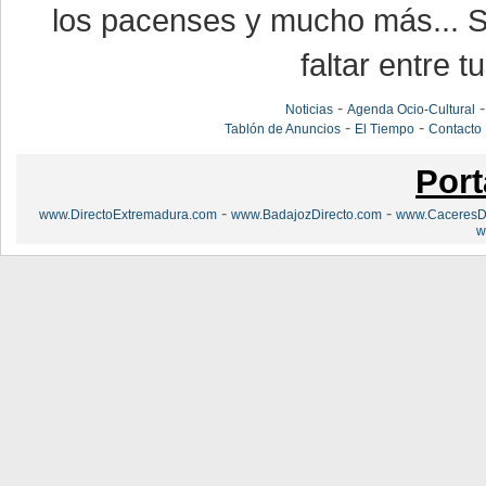
los pacenses y mucho más... Si
faltar entre t
-
Noticias
Agenda Ocio-Cultural
-
-
Tablón de Anuncios
El Tiempo
Contacto
Port
-
-
www.DirectoExtremadura.com
www.BadajozDirecto.com
www.CaceresDi
w