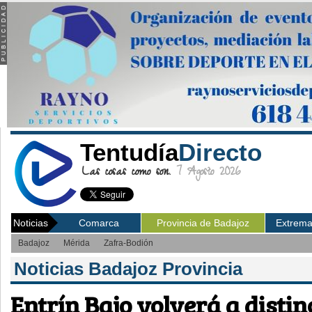
Tentudía
Directo
Las cosas como son.
7 Agosto 2026
Noticias
Comarca
Provincia de Badajoz
Extrem
Badajoz
Mérida
Zafra-Bodión
Noticias Badajoz Provincia
Entrín Bajo volverá a distin