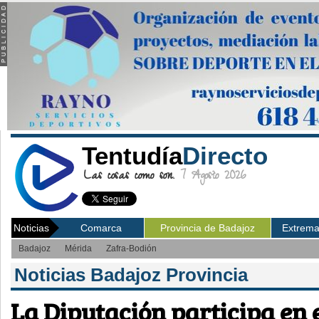
Tentudía
Directo
Las cosas como son.
7 Agosto 2026
Noticias
Comarca
Provincia de Badajoz
Extrem
Badajoz
Mérida
Zafra-Bodión
Noticias Badajoz Provincia
La Diputación participa en e