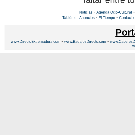
faltar entre t
-
Noticias
Agenda Ocio-Cultural
-
-
Tablón de Anuncios
El Tiempo
Contacto
Port
-
-
www.DirectoExtremadura.com
www.BadajozDirecto.com
www.CaceresDi
w