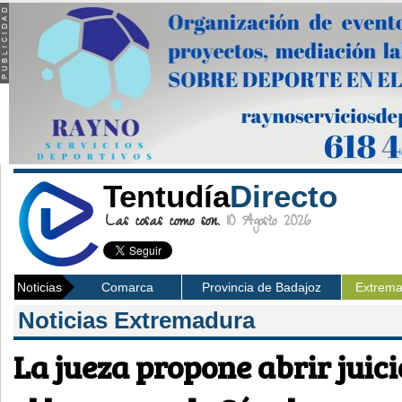
Tentudía
Directo
Las cosas como son.
10 Agosto 2026
Noticias
Comarca
Provincia de Badajoz
Extrem
Noticias Extremadura
La jueza propone abrir juici