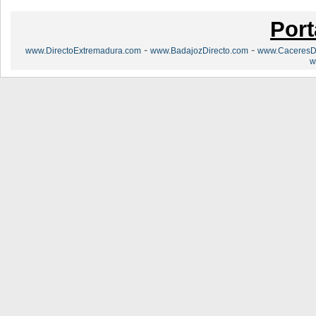
Port
-
-
www.DirectoExtremadura.com
www.BadajozDirecto.com
www.CaceresDi
w