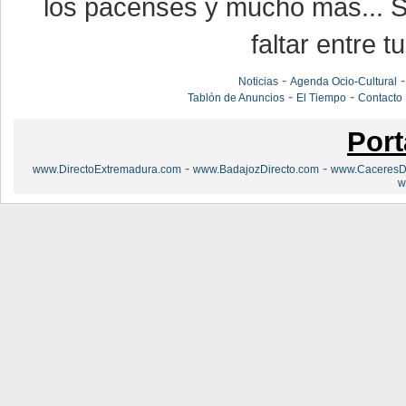
los pacenses y mucho más... Si
faltar entre t
-
Noticias
Agenda Ocio-Cultural
-
-
Tablón de Anuncios
El Tiempo
Contacto
Port
-
-
www.DirectoExtremadura.com
www.BadajozDirecto.com
www.CaceresDi
w