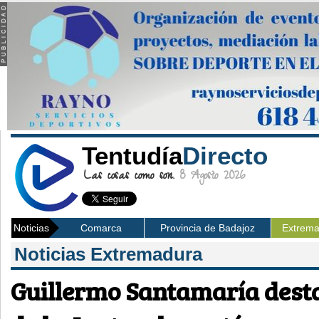
Tentudía
Directo
Las cosas como son.
8 Agosto 2026
Noticias
Comarca
Provincia de Badajoz
Extrem
Noticias Extremadura
Guillermo Santamaría desta