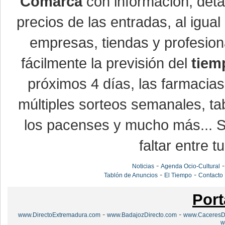
Comarca
con información, detal
precios de las entradas, al igu
empresas, tiendas y profesio
fácilmente la previsión del
tiem
próximos 4 días, las farmacias
múltiples sorteos semanales, ta
los pacenses y mucho más... Si
faltar entre t
-
Noticias
Agenda Ocio-Cultural
-
-
Tablón de Anuncios
El Tiempo
Contacto
Port
-
-
www.DirectoExtremadura.com
www.BadajozDirecto.com
www.CaceresDi
w