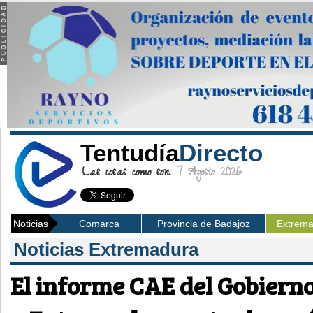
Tentudía
Directo
Las cosas como son.
7 Agosto 2026
Noticias
Comarca
Provincia de Badajoz
Extrem
Noticias Extremadura
El informe CAE del Gobierno