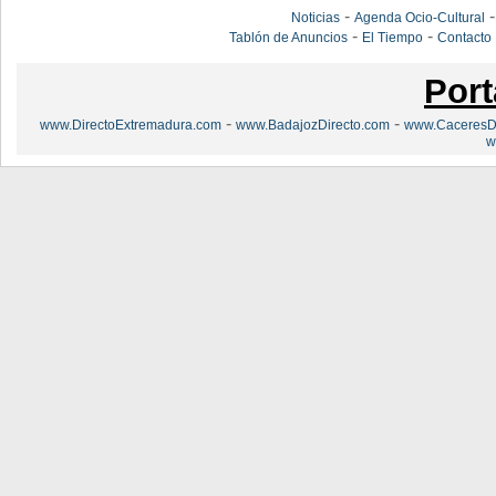
-
Noticias
Agenda Ocio-Cultural
-
-
Tablón de Anuncios
El Tiempo
Contacto
Port
-
-
www.DirectoExtremadura.com
www.BadajozDirecto.com
www.CaceresDi
w