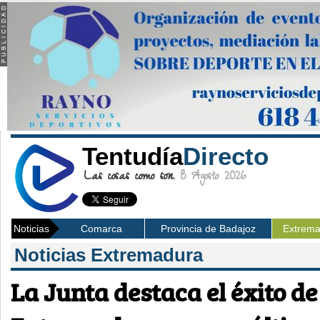
Tentudía
Directo
Las cosas como son.
8 Agosto 2026
Noticias
Comarca
Provincia de Badajoz
Extrem
Noticias Extremadura
La Junta destaca el éxito de