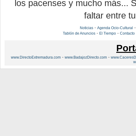
los pacenses y mucho más... Si
faltar entre t
-
Noticias
Agenda Ocio-Cultural
-
-
Tablón de Anuncios
El Tiempo
Contacto
Port
-
-
www.DirectoExtremadura.com
www.BadajozDirecto.com
www.CaceresDi
w