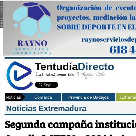
Tentudía
Directo
Las cosas como son.
9 Agosto 2026
Noticias
Comarca
Provincia de Badajoz
Extrem
Noticias Extremadura
Segunda campaña instituci