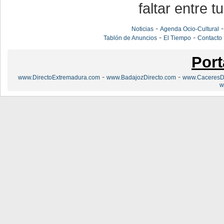
faltar entre t
-
Noticias
Agenda Ocio-Cultural
-
-
Tablón de Anuncios
El Tiempo
Contacto
Port
-
-
www.DirectoExtremadura.com
www.BadajozDirecto.com
www.CaceresDi
w