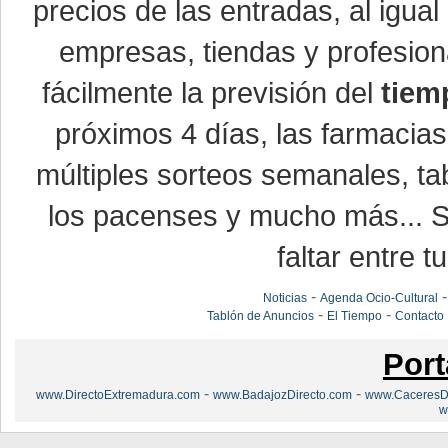
precios de las entradas, al igu
empresas, tiendas y profesio
fácilmente la previsión del
tiem
próximos 4 días, las farmacias
múltiples sorteos semanales, ta
los pacenses y mucho más... Si
faltar entre t
-
Noticias
Agenda Ocio-Cultural
-
-
Tablón de Anuncios
El Tiempo
Contacto
Port
-
-
www.DirectoExtremadura.com
www.BadajozDirecto.com
www.CaceresDi
w