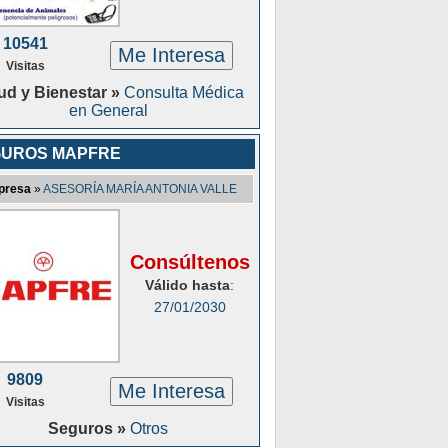
10541
Me Interesa
Visitas
ud y Bienestar »
Consulta Médica
en General
UROS MAPFRE
presa
»
ASESORÍA MARÍA ANTONIA VALLE
Consúltenos
Válido hasta
:
27/01/2030
9809
Me Interesa
Visitas
Seguros »
Otros