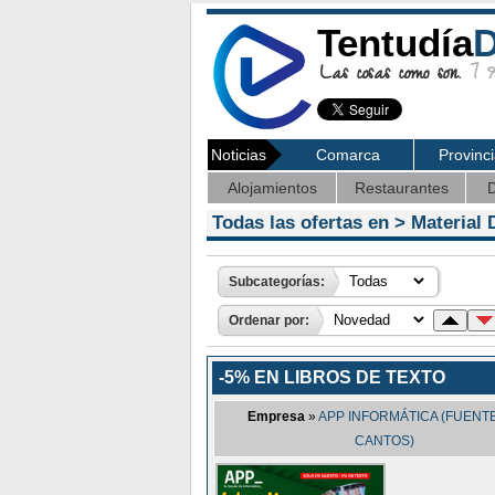
Tentudía
D
Las cosas como son.
7 Ag
Noticias
Comarca
Provinc
Alojamientos
Restaurantes
D
Todas las ofertas en >
Material 
Subcategorías:
Ordenar por:
-5% EN LIBROS DE TEXTO
Empresa
»
APP INFORMÁTICA (FUENT
CANTOS)