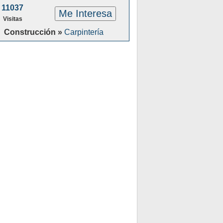
11037
Me Interesa
Visitas
Construcción »
Carpintería