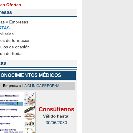
mas Ofertas
resas
das y Empresas
RTAS
iliarias
ros de formación
ulos de ocasión
ión de Boda
tas
ONOCIMIENTOS MÉDICOS
Empresa
»
LA CLÍNICA FREGENAL
Consúltenos
Válido hasta
:
30/06/2030