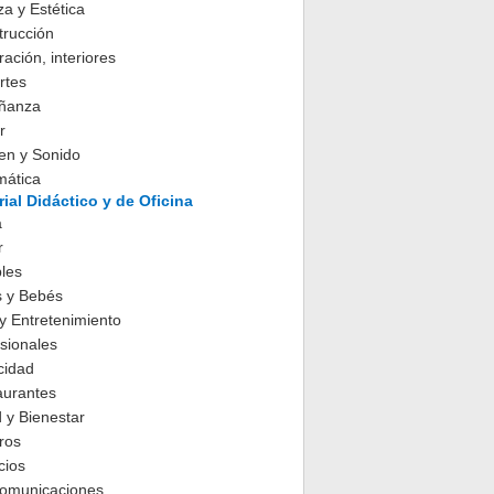
za y Estética
trucción
ación, interiores
rtes
ñanza
r
en y Sonido
mática
ial Didáctico y de Oficina
a
r
les
s y Bebés
y Entretenimiento
sionales
cidad
aurantes
 y Bienestar
ros
cios
comunicaciones