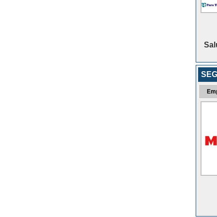
Sal
SEG
Em