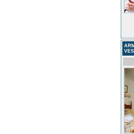
ARM
VES