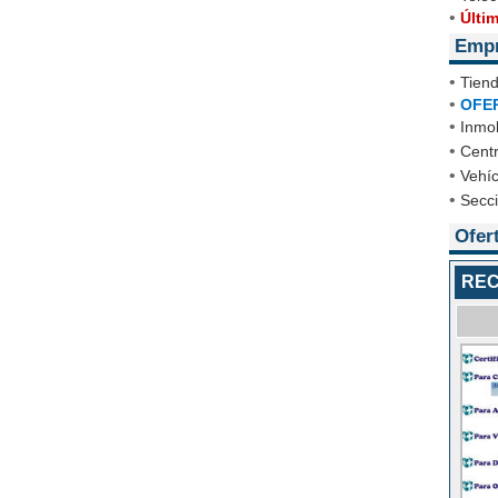
•
Últi
Emp
•
Tien
•
OFE
•
Inmob
•
Cent
•
Vehíc
•
Secc
Ofer
REC