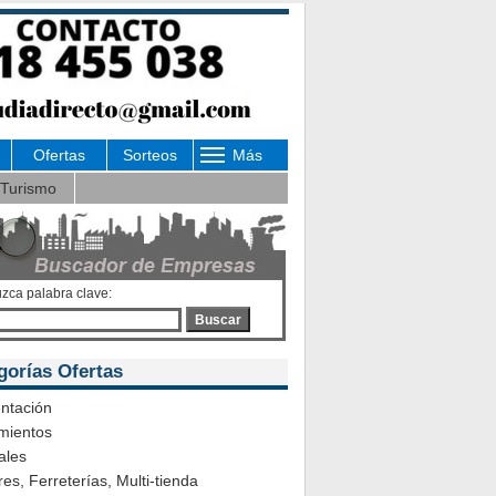
Ofertas
Sorteos
Más
Turismo
uzca palabra clave:
Buscar
gorías Ofertas
ntación
mientos
ales
es, Ferreterías, Multi-tienda