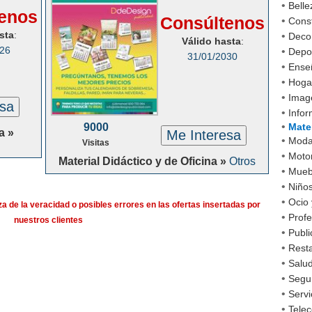
•
Belle
enos
Consúltenos
•
Cons
sta
:
•
Decor
Válido hasta
:
026
•
Depo
31/01/2030
•
Ense
•
Hoga
•
Imag
esa
•
Infor
•
9000
Mater
a »
Me Interesa
•
Mod
Visitas
•
Moto
Material Didáctico y de Oficina »
Otros
•
Mueb
•
Niño
•
Ocio 
a de la veracidad o posibles errores en las ofertas insertadas por
•
Profe
nuestros clientes
•
Publi
•
Rest
•
Salud
•
Segu
•
Servi
•
Tele