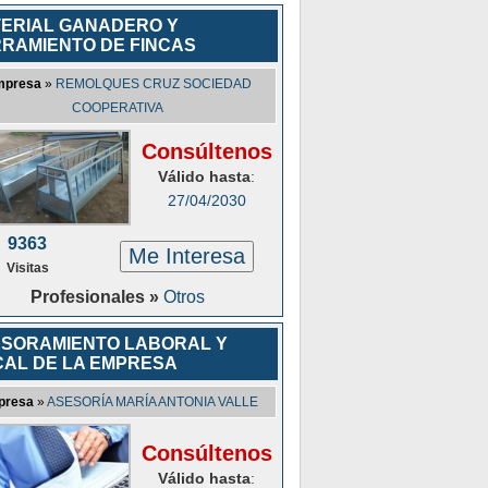
ERIAL GANADERO Y
RAMIENTO DE FINCAS
mpresa
»
REMOLQUES CRUZ SOCIEDAD
COOPERATIVA
Consúltenos
Válido hasta
:
27/04/2030
9363
Me Interesa
Visitas
Profesionales »
Otros
SORAMIENTO LABORAL Y
CAL DE LA EMPRESA
presa
»
ASESORÍA MARÍA ANTONIA VALLE
Consúltenos
Válido hasta
: