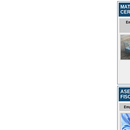
MAT
CER
E
ASE
FIS
Em