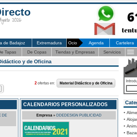
irecto
osto 2026
ia de Badajoz
Extremadura
Ocio
Agenda
Cartelera
e Tapas
De Copas
Tiendas y Empresas
Servicios
Didáctico y de Oficina
Introd
2
ofertas en:
Material Didáctico y de Oficina
Cate
CALENDARIOS PERSONALIZADOS
•
Alime
E DE
Empresa
»
DDEDESIGN PUBLICIDAD
•
Aloja
•
Anim
•
Bazar