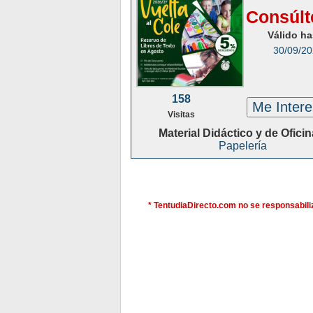
Consúlt
Válido ha
30/09/2
158
Me Inter
Visitas
Material Didáctico y de Oficin
Papelería
* TentudiaDirecto.com no se responsabiliz