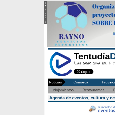
Tentudía
D
Las cosas como son.
6 Ag
Noticias
Comarca
Provinc
Alojamientos
Restaurantes
D
Agenda de eventos, cultura y o