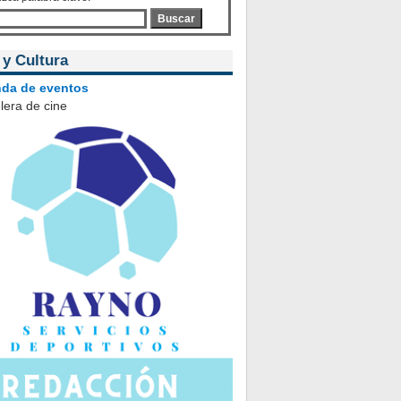
Buscar
 y Cultura
da de eventos
lera de cine