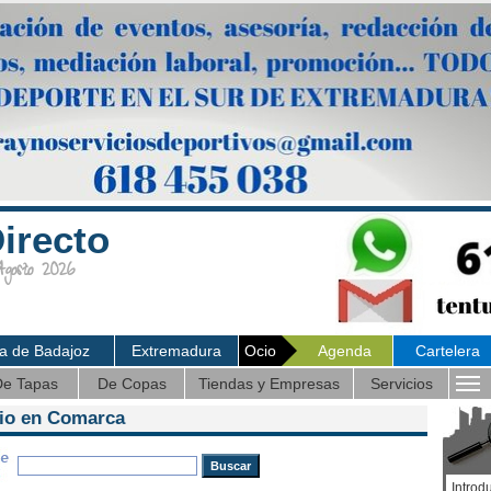
irecto
osto 2026
ia de Badajoz
Extremadura
Ocio
Agenda
Cartelera
e Tapas
De Copas
Tiendas y Empresas
Servicios
cio en Comarca
Introd