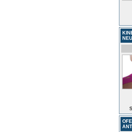
KIN
NE
S
OFE
ANT