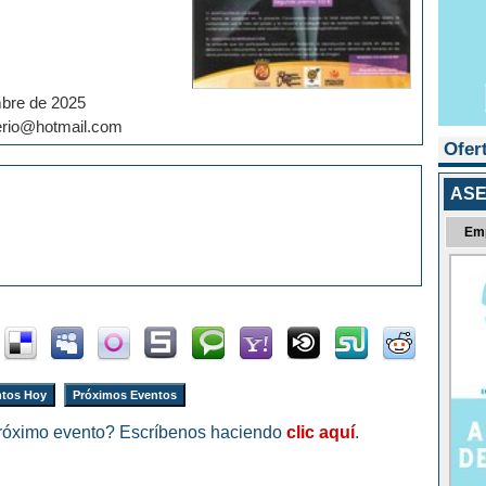
mbre de 2025
erio@hotmail.com
Ofer
ASE
Em
tos Hoy
Próximos Eventos
róximo evento? Escríbenos haciendo
clic aquí
.