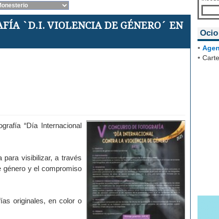
FÍA `D.I. VIOLENCIA DE GÉNERO´ EN
Ocio
•
Agen
•
Carte
grafía “Día Internacional
 para visibilizar, a través
 de género y el compromiso
as originales, en color o