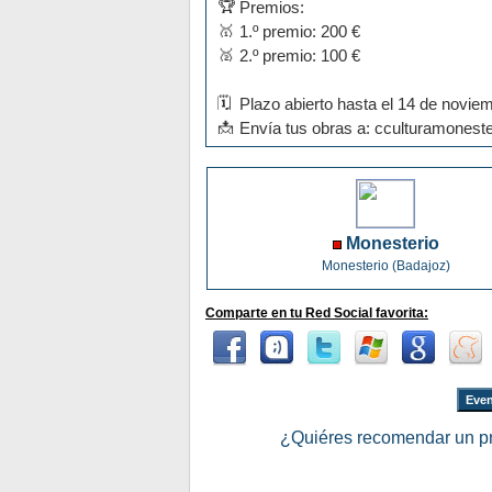
Premios:
1.º premio: 200 €
2.º premio: 100 €
Plazo abierto hasta el 14 de novie
Envía tus obras a: cculturamonest
Monesterio
Monesterio (Badajoz)
Comparte en tu Red Social favorita:
Even
¿Quiéres recomendar un p