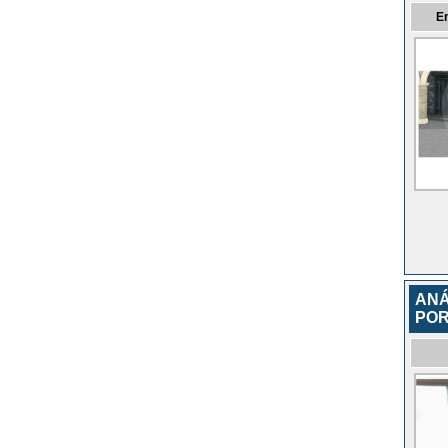
E
ANÁ
POR