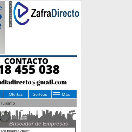
Ofertas
Sorteos
Más
Turismo
uzca palabra clave: