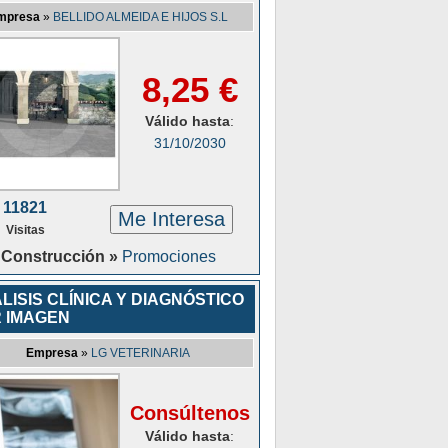
mpresa
»
BELLIDO ALMEIDA E HIJOS S.L
8,25 €
Válido hasta
:
31/10/2030
11821
Me Interesa
Visitas
Construcción »
Promociones
LISIS CLÍNICA Y DIAGNÓSTICO
 IMAGEN
Empresa
»
LG VETERINARIA
Consúltenos
Válido hasta
: