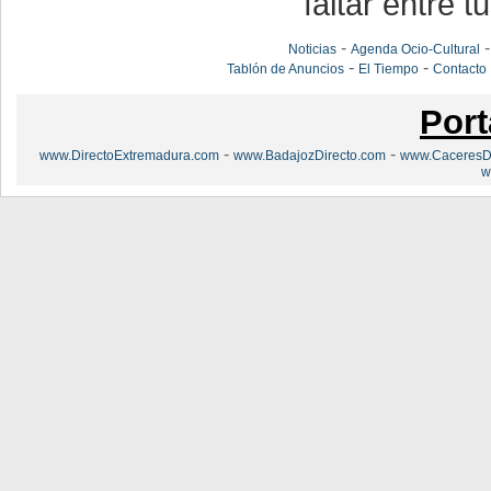
faltar entre t
-
Noticias
Agenda Ocio-Cultural
-
-
Tablón de Anuncios
El Tiempo
Contacto
Port
-
-
www.DirectoExtremadura.com
www.BadajozDirecto.com
www.CaceresDi
w