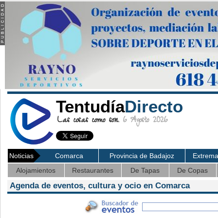
Tentudía
Directo
Las cosas como son.
6 Agosto 2026
Noticias
Comarca
Provincia de Badajoz
Extrem
Alojamientos
Restaurantes
De Tapas
De Copas
Agenda de eventos, cultura y ocio en Comarca