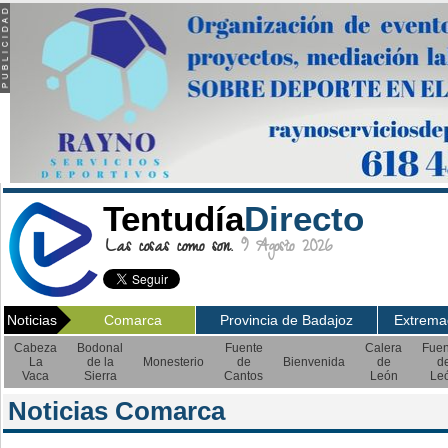
Tentudía
Directo
Las cosas como son.
9 Agosto 2026
Noticias
Comarca
Provincia de Badajoz
Extrema
Cabeza
Bodonal
Fuente
Calera
Fuen
La
de la
Monesterio
de
Bienvenida
de
d
Vaca
Sierra
Cantos
León
Le
Noticias Comarca