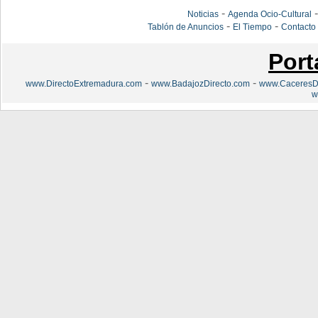
-
Noticias
Agenda Ocio-Cultural
-
-
Tablón de Anuncios
El Tiempo
Contacto
Port
-
-
www.DirectoExtremadura.com
www.BadajozDirecto.com
www.CaceresDi
w