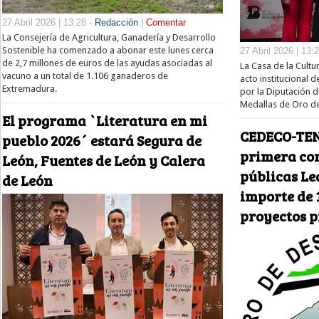
27 Abril 2026 | 13:28 -
Redacción
|
Comentar
La Consejería de Agricultura, Ganadería y Desarrollo
Sostenible ha comenzado a abonar este lunes cerca
27 Abril 2026 | 13:
de 2,7 millones de euros de las ayudas asociadas al
La Casa de la Cult
vacuno a un total de 1.106 ganaderos de
acto institucional d
Extremadura.
por la Diputación d
Medallas de Oro d
El programa `Literatura en mi
CEDECO-TEN
pueblo 2026´ estará Segura de
primera co
León, Fuentes de León y Calera
públicas Le
de León
importe de 
proyectos 