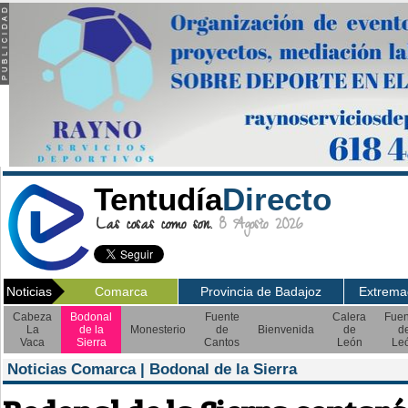
Tentudía
Directo
Las cosas como son.
8 Agosto 2026
Noticias
Comarca
Provincia de Badajoz
Extrema
Cabeza
Bodonal
Fuente
Calera
Fuen
La
de la
Monesterio
de
Bienvenida
de
d
Vaca
Sierra
Cantos
León
Le
Noticias Comarca | Bodonal de la Sierra