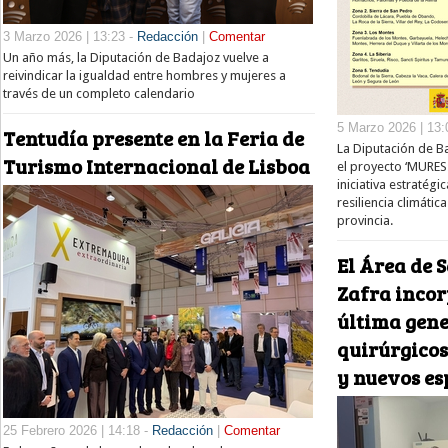
3 Marzo 2026 | 13:23 -
Redacción
|
Comentar
Un año más, la Diputación de Badajoz vuelve a
reivindicar la igualdad entre hombres y mujeres a
través de un completo calendario
5 Marzo 2026 | 13:
Tentudía presente en la Feria de
La Diputación de 
Turismo Internacional de Lisboa
el proyecto ‘MURES:
iniciativa estratégi
resiliencia climátic
provincia.
El Área de S
Zafra incor
última gene
quirúrgicos
y nuevos es
25 Febrero 2026 | 14:18 -
Redacción
|
Comentar