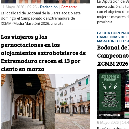
La Diputación de B
nueva edición, la 
11 Mayo 2026 | 09:25 -
Redacción
|
Comentar
con el objetivo de 
La localidad de Bodonal de la Sierra acogió este
mujeres mayores de
domingo el Campeonato de Extremadura de
provincia.
XCMM (Media Maratón) 2026, una cita
LA CITA CORONA
Los viajeros y las
CAMPEONAS DE E
MARATÓN BTT ES
pernoctaciones en los
Bodonal de 
alojamientos extrahoteleros de
Campeonato
Extremadura crecen el 13 por
XCMM 2026
ciento en marzo
6 Mayo 2026 | 14:
El próximo domingo