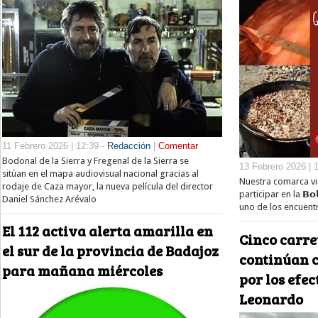
11 Febrero 2026 | 12:39 -
Redacción
|
Comentar
Bodonal de la Sierra y Fregenal de la Sierra se
13 Febrero 2026 | 
sitúan en el mapa audiovisual nacional gracias al
Nuestra comarca via
rodaje de Caza mayor, la nueva película del director
participar en la 𝗕𝗼𝗹𝘀
Daniel Sánchez Arévalo
uno de los encuent
El 112 activa alerta amarilla en
Cinco carre
el sur de la provincia de Badajoz
continúan c
para mañana miércoles
por los efec
Leonardo