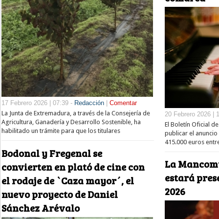
17 Febrero 2026 | 07:39 -
Redacción
|
Comentar
La Junta de Extremadura, a través de la Consejería de
20 Febrero 2026 | 
Agricultura, Ganadería y Desarrollo Sostenible, ha
El Boletín Oficial 
habilitado un trámite para que los titulares
publicar el anuncio
415.000 euros entr
Bodonal y Fregenal se
La Mancomu
convierten en plató de cine con
estará pres
el rodaje de `Caza mayor´, el
2026
nuevo proyecto de Daniel
Sánchez Arévalo