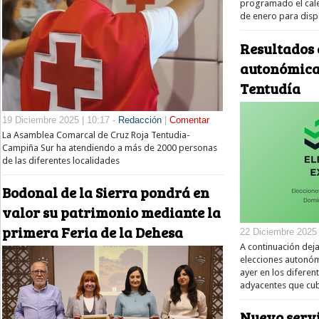
programado el cal
de enero para disp
Resultados 
autonómica
Tentudía
19 Diciembre 2025 | 10:17 -
Redacción
|
Comentar
La Asamblea Comarcal de Cruz Roja Tentudia-
Campiña Sur ha atendiendo a más de 2000 personas
de las diferentes localidades
Bodonal de la Sierra pondrá en
valor su patrimonio mediante la
primera Feria de la Dehesa
22 Diciembre 2025 
A continuación dej
elecciones autonó
ayer en los diferen
adyacentes que cub
Nuevo servi