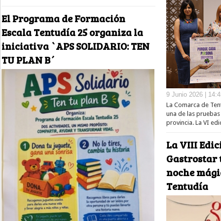
El Programa de Formación
Escala Tentudía 25 organiza la
iniciativa `APS SOLIDARIO: TEN
TU PLAN B´
9 Junio 2026 | 14:
La Comarca de Tent
una de las pruebas 
provincia. La VI edi
La VIII Edi
Gastrostar 
noche mágic
Tentudía