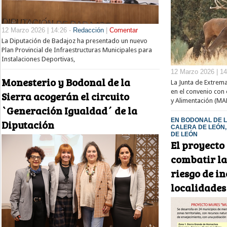
12 Marzo 2026 | 14:26 -
Redacción
|
Comentar
La Diputación de Badajoz ha presentado un nuevo
Plan Provincial de Infraestructuras Municipales para
Instalaciones Deportivas,
12 Marzo 2026 | 14
Monesterio y Bodonal de la
La Junta de Extrem
en el convenio con 
Sierra acogerán el circuito
y Alimentación (MA
`Generación Igualdad´ de la
EN BODONAL DE L
Diputación
CALERA DE LEÓN,
DE LEÓN
El proyect
combatir la
riesgo de i
localidades