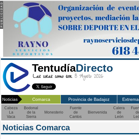
Tentudía
Directo
Las cosas como son.
8 Agosto 2026
Noticias
Comarca
Provincia de Badajoz
Extrema
Cabeza
Bodonal
Fuente
Calera
Fuen
La
de la
Monesterio
de
Bienvenida
de
d
Vaca
Sierra
Cantos
León
Le
Noticias Comarca