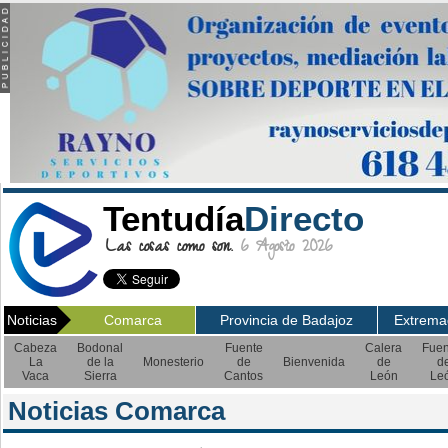
Tentudía
Directo
Las cosas como son.
6 Agosto 2026
Noticias
Comarca
Provincia de Badajoz
Extrema
Cabeza
Bodonal
Fuente
Calera
Fuen
La
de la
Monesterio
de
Bienvenida
de
d
Vaca
Sierra
Cantos
León
Le
Noticias Comarca