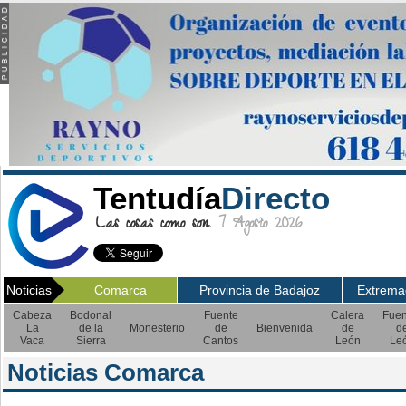
Tentudía
Directo
Las cosas como son.
7 Agosto 2026
Noticias
Comarca
Provincia de Badajoz
Extrema
Cabeza
Bodonal
Fuente
Calera
Fuen
La
de la
Monesterio
de
Bienvenida
de
d
Vaca
Sierra
Cantos
León
Le
Noticias Comarca