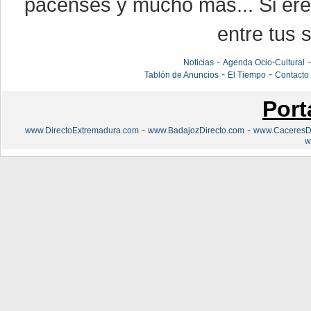
pacenses y mucho más... Si eres
entre tus s
-
Noticias
Agenda Ocio-Cultural
-
-
Tablón de Anuncios
El Tiempo
Contacto
Port
-
-
www.DirectoExtremadura.com
www.BadajozDirecto.com
www.CaceresDi
w