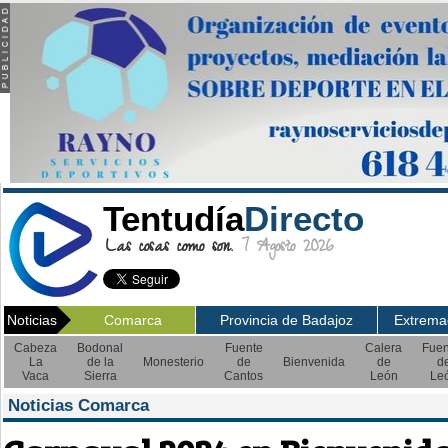
Tentudía
Directo
Las cosas como son.
7 Agosto 2026
Noticias
Comarca
Provincia de Badajoz
Extrema
Cabeza
Bodonal
Fuente
Calera
Fuen
La
de la
Monesterio
de
Bienvenida
de
d
Vaca
Sierra
Cantos
León
Le
Noticias Comarca