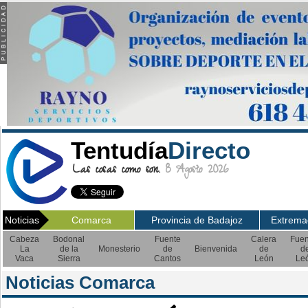
Tentudía
Directo
Las cosas como son.
8 Agosto 2026
Noticias
Comarca
Provincia de Badajoz
Extrema
Cabeza
Bodonal
Fuente
Calera
Fuen
La
de la
Monesterio
de
Bienvenida
de
d
Vaca
Sierra
Cantos
León
Le
Noticias Comarca