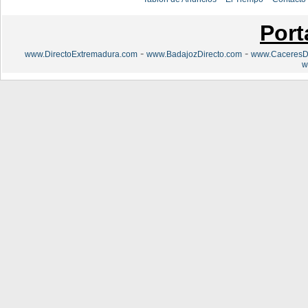
Port
-
-
www.DirectoExtremadura.com
www.BadajozDirecto.com
www.CaceresDi
w