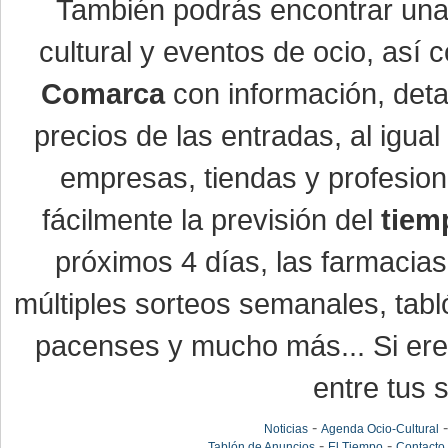
También podrás encontrar un
cultural y eventos de ocio, así
Comarca
con información, detal
precios de las entradas, al igu
empresas, tiendas y profesio
fácilmente la previsión del
tiem
próximos 4 días, las farmacias
múltiples sorteos semanales, tabl
pacenses y mucho más... Si eres
entre tus s
-
Noticias
Agenda Ocio-Cultural
-
-
Tablón de Anuncios
El Tiempo
Contacto