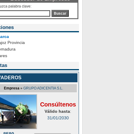
duzca palabra clave:
Buscar
ciones
arca
joz Provincia
emadura
ares
tas
VADEROS
Empresa
»
GRUPO ADICENTIA S.L.
Consúltenos
Válido hasta
:
31/01/2030