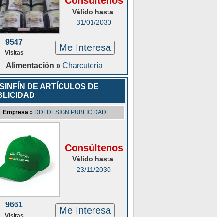
Consúltenos
Válido hasta
:
31/01/2030
9547
Me Interesa
Visitas
Alimentación »
Charcutería
SINFÍN DE ARTÍCULOS DE
BLICIDAD
Empresa
»
DDEDESIGN PUBLICIDAD
Consúltenos
Válido hasta
:
23/11/2030
9661
Me Interesa
Visitas