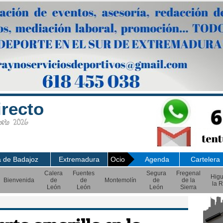
irecto
sto 2026
a de Badajoz
Extremadura
Ocio
Agenda
Cartelera
Calera
Fuentes
Segura
Fregenal
Hig
Bienvenida
de
de
Montemolín
de
de la
la R
León
León
León
Sierra