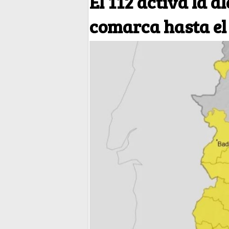
El 112 activa la a
comarca hasta el