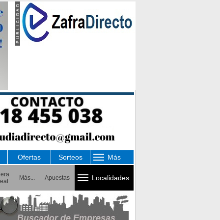
Ofertas
Sorteos
Más
uera
Localidades
Más...
Apuestas
eal