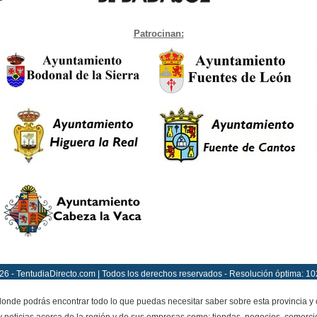
Patrocinan:
26 - TentudiaDirecto.com | Todos los derechos reservados - Resolución óptima: 10
onde podrás encontrar todo lo que puedas necesitar saber sobre esta provincia y