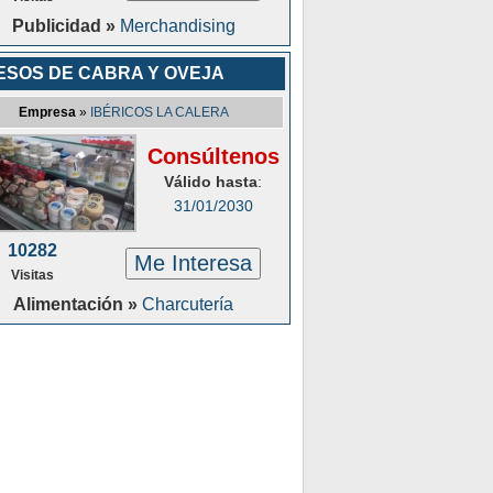
Publicidad »
Merchandising
ESOS DE CABRA Y OVEJA
Empresa
»
IBÉRICOS LA CALERA
Consúltenos
Válido hasta
:
31/01/2030
10282
Me Interesa
Visitas
Alimentación »
Charcutería