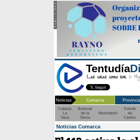
Tentudía
D
Las cosas como son.
6 Ago
Noticias
Comarca
Provinci
Cabeza
Bodonal
Fuente
La
de la
Monesterio
de
Vaca
Sierra
Cantos
Noticias Comarca