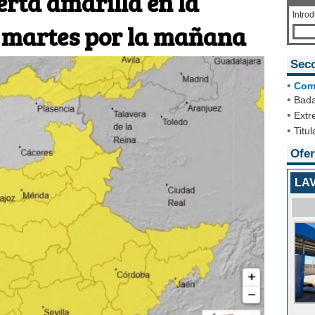
lerta amarilla en la
Intro
 martes por la mañana
Sec
•
Com
•
Bada
•
Extr
•
Titul
Ofer
LA