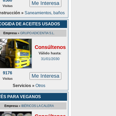
8580
Me Interesa
Visitas
strucción »
Saneamientos, baños
COGIDA DE ACEITES USADOS
Empresa
»
GRUPO ADICENTIA S.L.
Consúltenos
Válido hasta
:
31/01/2030
9176
Me Interesa
Visitas
Servicios »
Otros
TÉS PARA VEGANOS
Empresa
»
IBÉRICOS LA CALERA