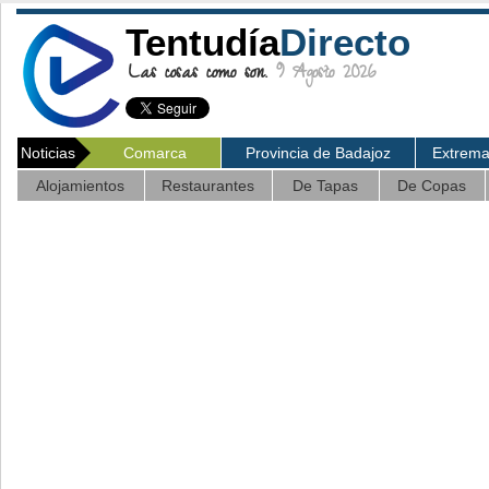
Tentudía
Directo
Las cosas como son.
9 Agosto 2026
Noticias
Comarca
Provincia de Badajoz
Extrem
Alojamientos
Restaurantes
De Tapas
De Copas