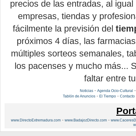
precios de las entradas, al igu
empresas, tiendas y profesio
fácilmente la previsión del
tiem
próximos 4 días, las farmacias
múltiples sorteos semanales, ta
los pacenses y mucho más... Si
faltar entre t
-
Noticias
Agenda Ocio-Cultural
-
-
Tablón de Anuncios
El Tiempo
Contacto
Port
-
-
www.DirectoExtremadura.com
www.BadajozDirecto.com
www.CaceresDi
w