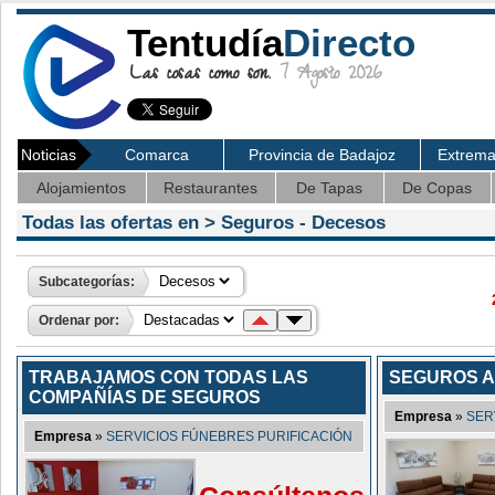
Tentudía
Directo
Las cosas como son.
7 Agosto 2026
Noticias
Comarca
Provincia de Badajoz
Extrem
Alojamientos
Restaurantes
De Tapas
De Copas
Todas las ofertas en >
Seguros
- Decesos
Subcategorías:
Ordenar por:
TRABAJAMOS CON TODAS LAS
SEGUROS A
COMPAÑÍAS DE SEGUROS
Empresa
»
SER
Empresa
»
SERVICIOS FÚNEBRES PURIFICACIÓN