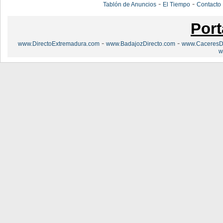
-
-
Tablón de Anuncios
El Tiempo
Contacto
Port
-
-
www.DirectoExtremadura.com
www.BadajozDirecto.com
www.CaceresDi
w