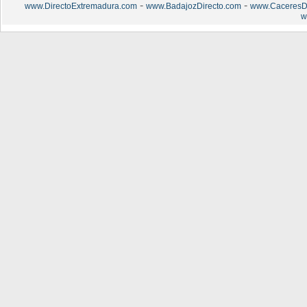
-
-
www.DirectoExtremadura.com
www.BadajozDirecto.com
www.CaceresDi
w