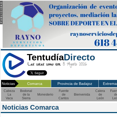
Tentudía
Directo
Las cosas como son.
8 Agosto 2026
Noticias
Comarca
Provincia de Badajoz
Extrema
Cabeza
Bodonal
Fuente
Calera
Fuen
La
de la
Monesterio
de
Bienvenida
de
d
Vaca
Sierra
Cantos
León
Le
Noticias Comarca