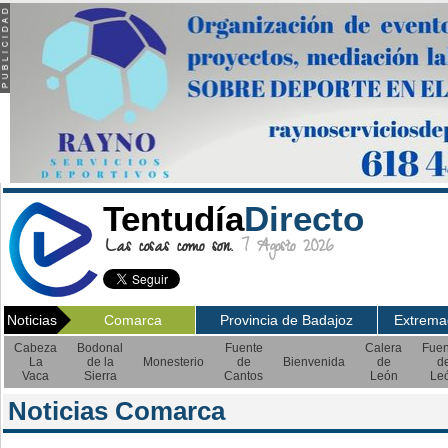
Tentudía
Directo
Las cosas como son.
7 Agosto 2026
Noticias
Comarca
Provincia de Badajoz
Extrema
Cabeza
Bodonal
Fuente
Calera
Fuen
La
de la
Monesterio
de
Bienvenida
de
d
Vaca
Sierra
Cantos
León
Le
Noticias Comarca