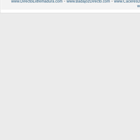
-
-
www.DirectoExtremadura.com
www.BadajozDirecto.com
www.CaceresDi
w