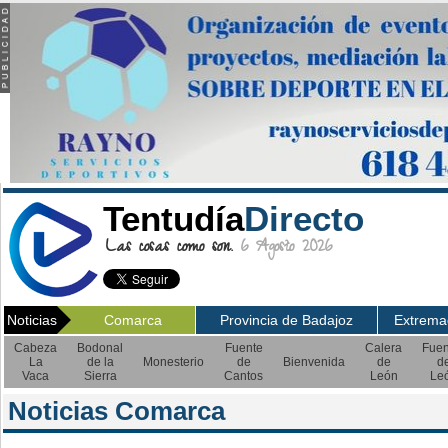
Tentudía
Directo
Las cosas como son.
6 Agosto 2026
Noticias
Comarca
Provincia de Badajoz
Extrema
Cabeza
Bodonal
Fuente
Calera
Fuen
La
de la
Monesterio
de
Bienvenida
de
d
Vaca
Sierra
Cantos
León
Le
Noticias Comarca