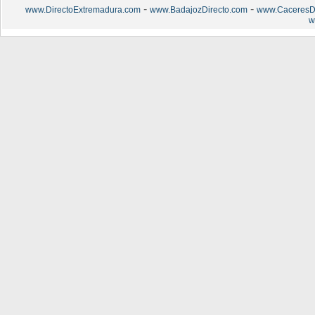
-
-
www.DirectoExtremadura.com
www.BadajozDirecto.com
www.CaceresDi
w