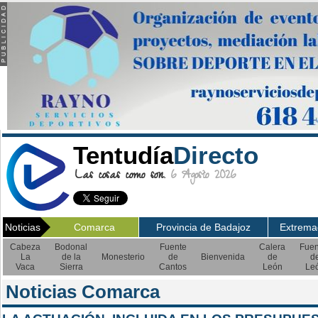
Tentudía
Directo
Las cosas como son.
6 Agosto 2026
Noticias
Comarca
Provincia de Badajoz
Extrema
Cabeza
Bodonal
Fuente
Calera
Fuen
La
de la
Monesterio
de
Bienvenida
de
d
Vaca
Sierra
Cantos
León
Le
Noticias Comarca