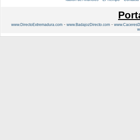
Port
-
-
www.DirectoExtremadura.com
www.BadajozDirecto.com
www.CaceresDi
w