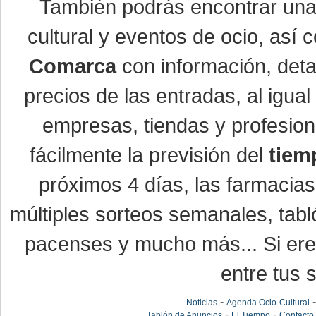
También podrás encontrar un
cultural y eventos de ocio, así
Comarca
con información, detal
precios de las entradas, al igu
empresas, tiendas y profesio
fácilmente la previsión del
tiem
próximos 4 días, las farmacias
múltiples sorteos semanales, tabl
pacenses y mucho más... Si eres
entre tus s
-
Noticias
Agenda Ocio-Cultural
-
-
Tablón de Anuncios
El Tiempo
Contacto