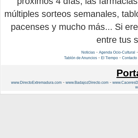
próximos 4 días, las farmacias
múltiples sorteos semanales, tabl
pacenses y mucho más... Si eres
entre tus s
-
Noticias
Agenda Ocio-Cultural
-
-
Tablón de Anuncios
El Tiempo
Contacto
Port
-
-
www.DirectoExtremadura.com
www.BadajozDirecto.com
www.CaceresDi
w