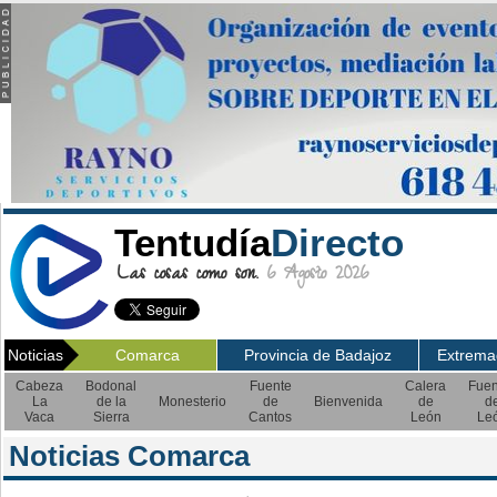
Tentudía
Directo
Las cosas como son.
6 Agosto 2026
Noticias
Comarca
Provincia de Badajoz
Extrema
Cabeza
Bodonal
Fuente
Calera
Fuen
La
de la
Monesterio
de
Bienvenida
de
d
Vaca
Sierra
Cantos
León
Le
Noticias Comarca