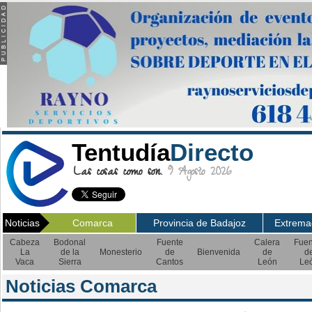
Tentudía
Directo
Las cosas como son.
9 Agosto 2026
Noticias
Comarca
Provincia de Badajoz
Extrema
Cabeza
Bodonal
Fuente
Calera
Fuen
La
de la
Monesterio
de
Bienvenida
de
d
Vaca
Sierra
Cantos
León
Le
Noticias Comarca