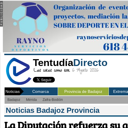
Tentudía
Directo
Las cosas como son.
6 Agosto 2026
Noticias
Comarca
Provincia de Badajoz
Extrem
Badajoz
Mérida
Zafra-Bodión
Noticias Badajoz Provincia
La Diputación refuerza su a