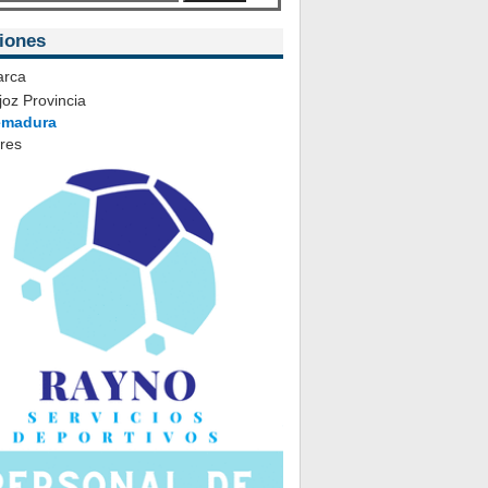
iones
rca
oz Provincia
emadura
ares