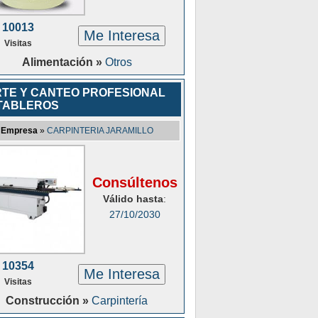
10013
Me Interesa
Visitas
Alimentación »
Otros
TE Y CANTEO PROFESIONAL
TABLEROS
Empresa
»
CARPINTERIA JARAMILLO
Consúltenos
Válido hasta
:
27/10/2030
10354
Me Interesa
Visitas
Construcción »
Carpintería