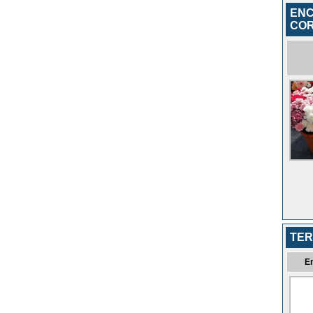
ENC
COR
TER
E