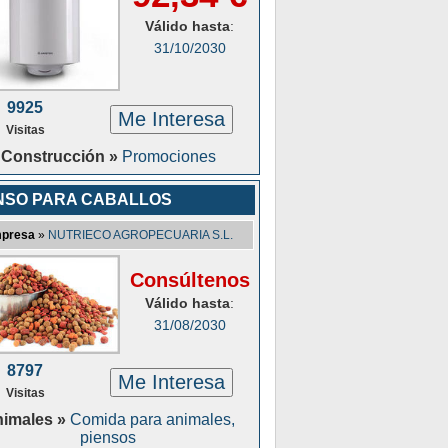
Válido hasta
:
31/10/2030
9925
Me Interesa
Visitas
Construcción »
Promociones
NSO PARA CABALLOS
presa
»
NUTRIECO AGROPECUARIA S.L.
Consúltenos
Válido hasta
:
31/08/2030
8797
Me Interesa
Visitas
imales »
Comida para animales,
piensos