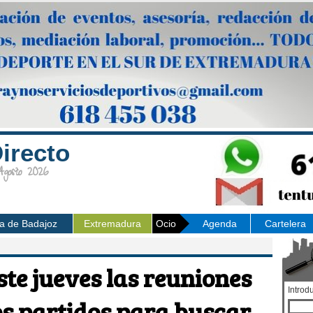
irecto
osto 2026
ia de Badajoz
Extremadura
Ocio
Agenda
Cartelera
ste jueves las reuniones
Introd
los partidos para buscar