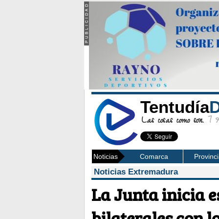
Tentudía
D
Las cosas como son.
7 Ag
Noticias
Comarca
Provinc
Noticias Extremadura
La Junta inicia e
bilaterales con 