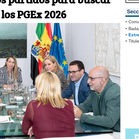
 los PGEx 2026
Secc
•
Coma
•
Badaj
•
Extr
•
Titul