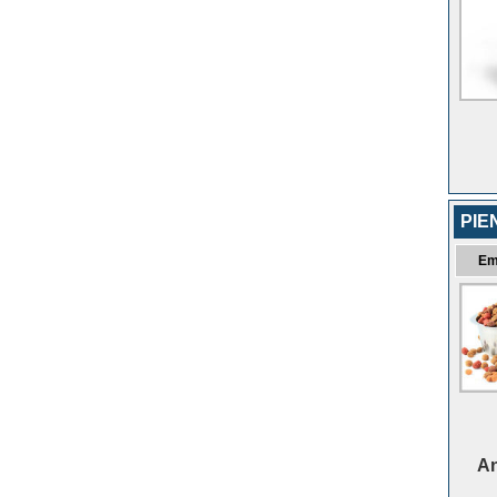
PIE
Em
An