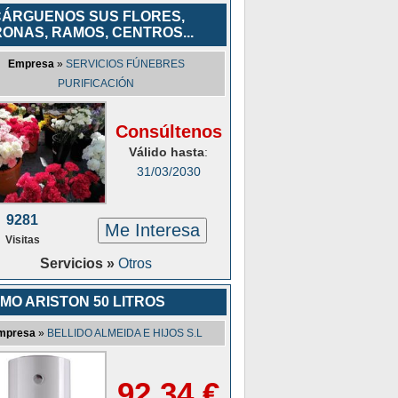
ÁRGUENOS SUS FLORES,
ONAS, RAMOS, CENTROS...
Empresa
»
SERVICIOS FÚNEBRES
PURIFICACIÓN
Consúltenos
Válido hasta
:
31/03/2030
9281
Me Interesa
Visitas
Servicios »
Otros
MO ARISTON 50 LITROS
mpresa
»
BELLIDO ALMEIDA E HIJOS S.L
92,34 €