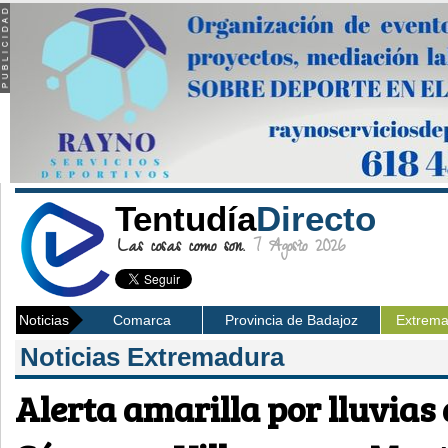
Tentudía
Directo
Las cosas como son.
7 Agosto 2026
Noticias
Comarca
Provincia de Badajoz
Extrem
Noticias Extremadura
Alerta amarilla por lluvias 