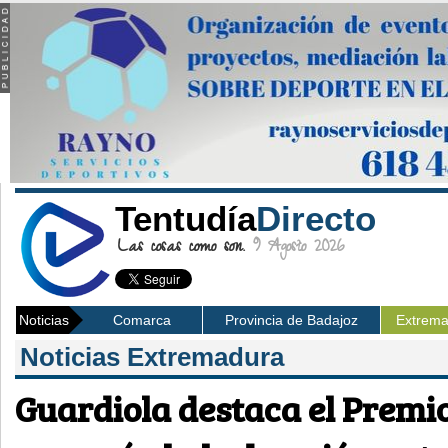
Tentudía
Directo
Las cosas como son.
9 Agosto 2026
Noticias
Comarca
Provincia de Badajoz
Extrem
Noticias Extremadura
Guardiola destaca el Premi